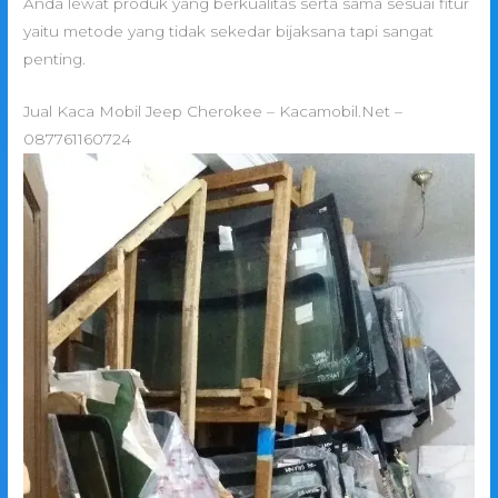
Anda lewat produk yang berkualitas serta sama sesuai fitur
yaitu metode yang tidak sekedar bijaksana tapi sangat
penting.
Jual Kaca Mobil Jeep Cherokee – Kacamobil.Net –
087761160724