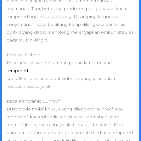
didesain dari kaca laminasi untuk memperbanyak
keamanan. Tapi, beberapa produsen pilih gunakan kaca
tempered buat kaca belakang. Disamping kegunaan
kenyamanan, kaca belakang kerap dilengkapi pemanas
built-in yang dapat menolong melenyapkan embun atau es
pada musim dingin.
Feature Pokok:
Keselamatan yang ditambah pilihan laminasi atau
tempered
.
spesifikasi pemanas buat visibilitas yang jelas dalam
keadaan cuaca jelek.
Kaca Panoramic Sunroof
Buat mode mobil khusus yang dilengkapi sunroof atau
moonroof, kaca ini sediakan sirkulasi tambahan serta
memungkinkannya cahaya alami masuk ke kabin. Kaca
panoramic sunroof umumnya dibentuk dari kaca tempered
atau laminasi serta sering kali dilengkapi UV protection buat