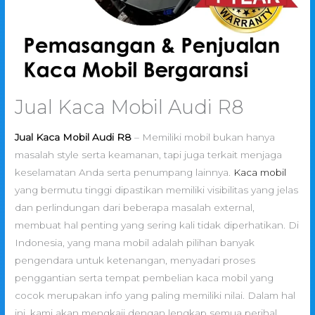
Jual Kaca Mobil Audi R8
Jual Kaca Mobil Audi R8
– Memiliki mobil bukan hanya
masalah style serta keamanan, tapi juga terkait menjaga
keselamatan Anda serta penumpang lainnya.
Kaca mobil
yang bermutu tinggi dipastikan memiliki visibilitas yang jelas
dan perlindungan dari beberapa masalah external,
membuat hal penting yang sering kali tidak diperhatikan. Di
Indonesia, yang mana mobil adalah pilihan banyak
pengendara untuk ketenangan, menyadari proses
penggantian serta tempat pembelian kaca mobil yang
cocok merupakan info yang paling memiliki nilai. Dalam hal
ini, kami akan mengkaji dengan lengkap semua perihal