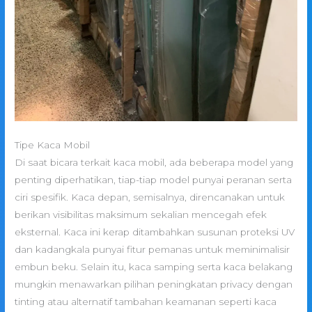
Tipe Kaca Mobil
Di saat bicara terkait kaca mobil, ada beberapa model yang
penting diperhatikan, tiap-tiap model punyai peranan serta
ciri spesifik. Kaca depan, semisalnya, direncanakan untuk
berikan visibilitas maksimum sekalian mencegah efek
eksternal. Kaca ini kerap ditambahkan susunan proteksi UV
dan kadangkala punyai fitur pemanas untuk meminimalisir
embun beku. Selain itu, kaca samping serta kaca belakang
mungkin menawarkan pilihan peningkatan privacy dengan
tinting atau alternatif tambahan keamanan seperti kaca