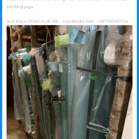
penting juga.
Jual Kaca Mobil Audi R8 – Kacamobil.Net – 087761160724