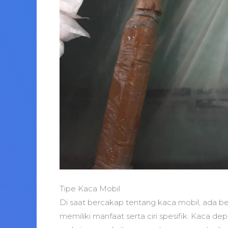
Tipe Kaca Mobil
Di saat bercakap tentang kaca mobil, ada b
memiliki manfaat serta ciri spesifik. Kaca de