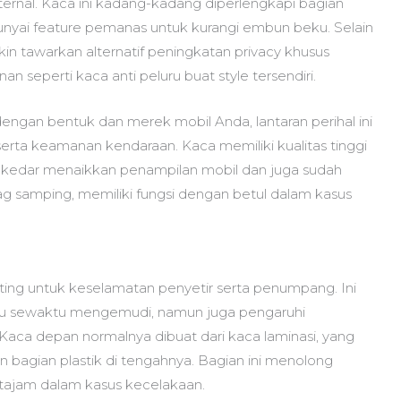
nal. Kaca ini kadang-kadang diperlengkapi bagian
punyai feature pemanas untuk kurangi embun beku. Selain
in tawarkan alternatif peningkatan privacy khusus
 seperti kaca anti peluru buat style tersendiri.
engan bentuk dan merek mobil Anda, lantaran perihal ini
a keamanan kendaraan. Kaca memiliki kualitas tinggi
sekedar menaikkan penampilan mobil dan juga sudah
bag samping, memiliki fungsi dengan betul dalam kasus
ting untuk keselamatan penyetir serta penumpang. Ini
ebu sewaktu mengemudi, namun juga pengaruhi
 Kaca depan normalnya dibuat dari kaca laminasi, yang
an bagian plastik di tengahnya. Bagian ini menolong
ajam dalam kasus kecelakaan.