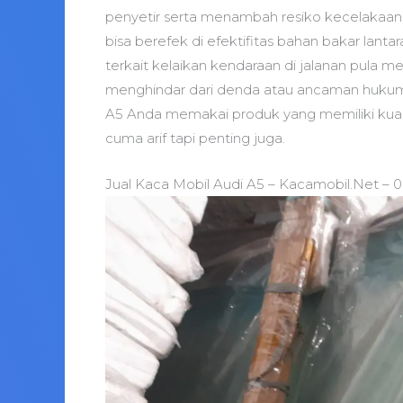
penyetir serta menambah resiko kecelakaan. 
bisa berefek di efektifitas bahan bakar lanta
terkait kelaikan kendaraan di jalanan pula 
menghindar dari denda atau ancaman hukum.
A5 Anda memakai produk yang memiliki kualit
cuma arif tapi penting juga.
Jual Kaca Mobil Audi A5 – Kacamobil.Net – 