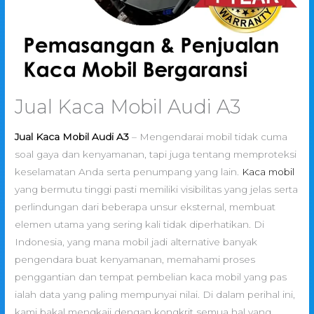
Jual Kaca Mobil Audi A3
Jual Kaca Mobil Audi A3
– Mengendarai mobil tidak cuma
soal gaya dan kenyamanan, tapi juga tentang memproteksi
keselamatan Anda serta penumpang yang lain.
Kaca mobil
yang bermutu tinggi pasti memiliki visibilitas yang jelas serta
perlindungan dari beberapa unsur eksternal, membuat
elemen utama yang sering kali tidak diperhatikan. Di
Indonesia, yang mana mobil jadi alternative banyak
pengendara buat kenyamanan, memahami proses
penggantian dan tempat pembelian kaca mobil yang pas
ialah data yang paling mempunyai nilai. Di dalam perihal ini,
kami bakal mengkaji dengan kongkrit semua hal yang