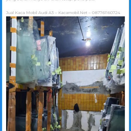
Jual Kaca Mobil Audi A3 – Kacamobil.Net – 087761160724