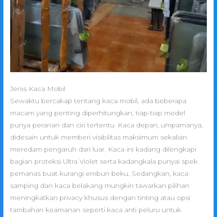
Jenis Kaca Mobil
Sewaktu bercakap tentang kaca mobil, ada beberapa
macam yang penting diperhitungkan, tiap-tiap model
punya peranan dan ciri tertentu. Kaca depan, umpamanya,
didesain untuk memberi visibilitas maksimum sekalian
meredam pengaruh dari luar. Kaca ini kadang dilengkapi
bagian proteksi Ultra Violet serta kadangkala punyai spek
pemanas buat kurangi embun beku. Sedangkan, kaca
samping dan kaca belakang mungkin tawarkan pilihan
meningkatkan privacy khusus dengan tinting atau opsi
tambahan keamanan seperti kaca anti peluru untuk