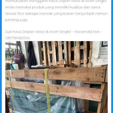
memutuskan mengganti Kaca Depan Volvo di Aceh Singkil
Anda memakai produk yang memiliki kualitas dan sama
sesuai fitur sebagai metode yang bukan hanya bijak namun
penting juga.
Jual Kaca Depan Volvo di Aceh Singkil – Kacamobil.Net –
087761160724