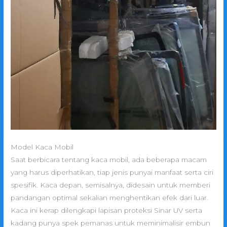
Model Kaca Mobil
Saat berbicara tentang kaca mobil, ada beberapa macam
yang harus diperhatikan, tiap jenis punyai manfaat serta ciri
spesifik. Kaca depan, semisalnya, didesain untuk memberi
pandangan optimal sekalian menghentikan efek dari luar.
Kaca ini kerap dilengkapi lapisan proteksi Sinar UV serta
kadang punya spek pemanas untuk meminimalisir embun