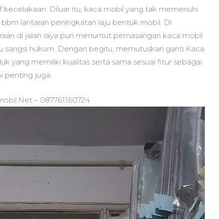
 kecelakaan. Diluar itu, kaca mobil yang tak memenuhi
 bbm lantaran peningkatan laju bentuk mobil. Di
araan di jalan raya pun menuntut pemasangan kaca mobil
au sangsi hukum. Dengan begitu, memutuskan ganti Kaca
uk yang memiliki kualitas serta sama sesuai fitur sebagai
i penting juga.
mobil.Net – 087761160724