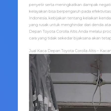
penyetir serta meningkatkan dampak negatif
kelayakan bisa berpengaruh pada efektivitas
Indonesia, kebijakan tentang kelaikan kend
yang rusak untuk menghindar dari denda at
Depan Toyota Corolla Altis Anda melalui prod
cara yang tidak sekedar bijaksana akan tetap
Jual Kaca Depan Toyota Corolla Altis – Kaca