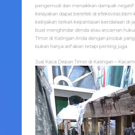
pengemudi dan menaikkan dampak negatif kec
kelayakan dapat berefek di efektivitas bbm 
kebijakan terkait kepantasan kendaraan di 
buat menghindar denda atau ancaman hukum
Timor di Katingan Anda dengan produk yang be
bukan hanya arif akan tetapi penting juga.
Jual Kaca Depan Timor di Katingan – Kacamo