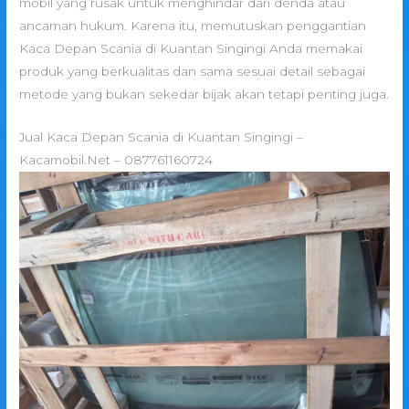
mobil yang rusak untuk menghindar dari denda atau
ancaman hukum. Karena itu, memutuskan penggantian
Kaca Depan Scania di Kuantan Singingi Anda memakai
produk yang berkualitas dan sama sesuai detail sebagai
metode yang bukan sekedar bijak akan tetapi penting juga.
Jual Kaca Depan Scania di Kuantan Singingi –
Kacamobil.Net – 087761160724