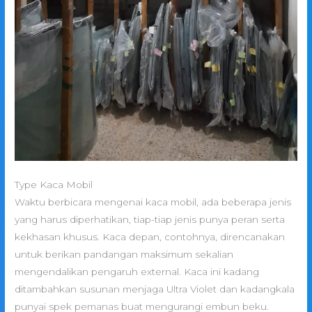
Type Kaca Mobil
Waktu berbicara mengenai kaca mobil, ada beberapa jenis
yang harus diperhatikan, tiap-tiap jenis punya peran serta
kekhasan khusus. Kaca depan, contohnya, direncanakan
untuk berikan pandangan maksimum sekalian
mengendalikan pengaruh external. Kaca ini kadang
ditambahkan susunan menjaga Ultra Violet dan kadangkala
punyai spek pemanas buat mengurangi embun beku.