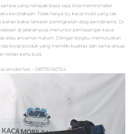
sampai yang nampak biasa saja, bisa meminimalisir
esiko kecelakaan. Tidak hanya itu, kaca mobil yang tak
s bahan bakar lantaran peningkatan drag aerodinamis. Di
endaraan di jalanan pula menuntut pemasangan kaca
enda atau ancaman hukum. Dengan begitu, memutuskan
nda lewat produk yang memiliki kualitas dan sama sesuai
n tetapi perlu pula.
Kacamobil.Net – 087761160724