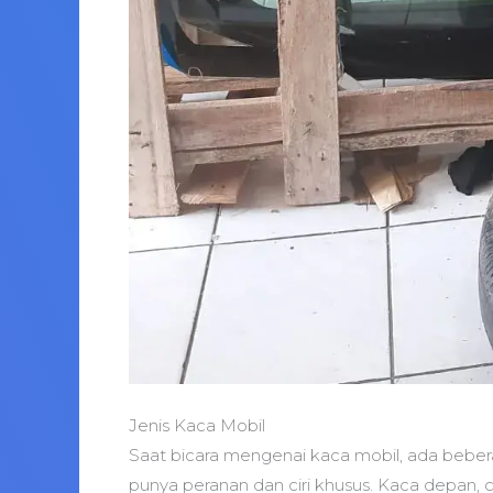
Jenis Kaca Mobil
Saat bicara mengenai kaca mobil, ada beber
punya peranan dan ciri khusus. Kaca depan, 