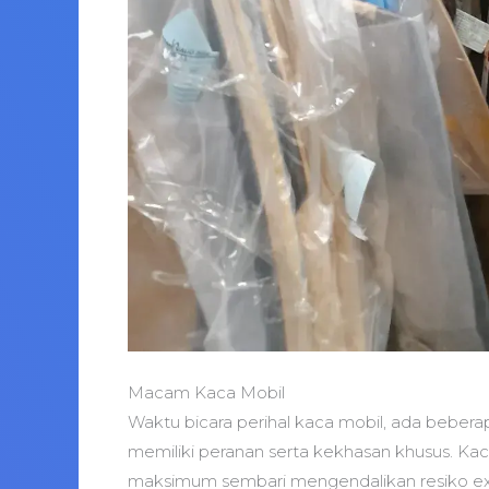
Macam Kaca Mobil
Waktu bicara perihal kaca mobil, ada bebera
memiliki peranan serta kekhasan khusus. Kaca
maksimum sembari mengendalikan resiko ext