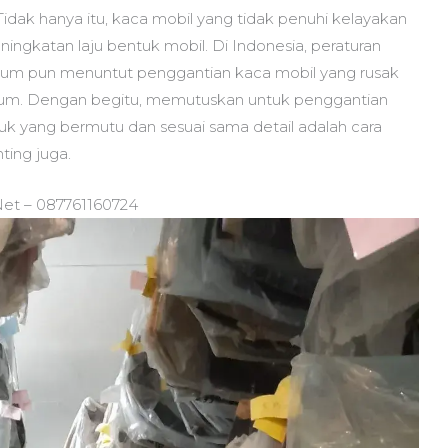
Tidak hanya itu, kaca mobil yang tidak penuhi kelayakan
ingkatan laju bentuk mobil. Di Indonesia, peraturan
mum pun menuntut penggantian kaca mobil yang rusak
ukum. Dengan begitu, memutuskan untuk penggantian
uk yang bermutu dan sesuai sama detail adalah cara
ting juga.
Net – 087761160724