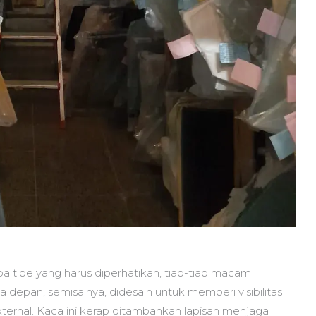
pa tipe yang harus diperhatikan, tiap-tiap macam
 depan, semisalnya, didesain untuk memberi visibilitas
ernal. Kaca ini kerap ditambahkan lapisan menjaga