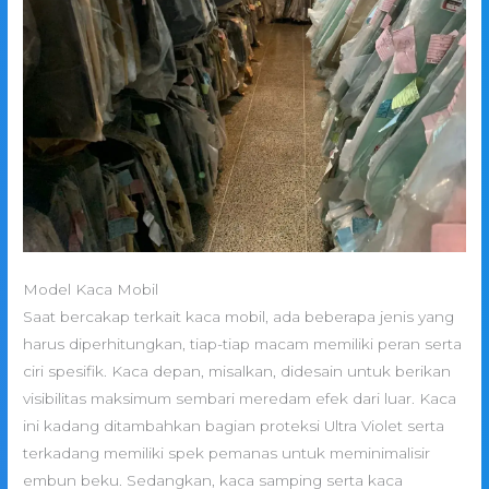
Model Kaca Mobil
Saat bercakap terkait kaca mobil, ada beberapa jenis yang
harus diperhitungkan, tiap-tiap macam memiliki peran serta
ciri spesifik. Kaca depan, misalkan, didesain untuk berikan
visibilitas maksimum sembari meredam efek dari luar. Kaca
ini kadang ditambahkan bagian proteksi Ultra Violet serta
terkadang memiliki spek pemanas untuk meminimalisir
embun beku. Sedangkan, kaca samping serta kaca