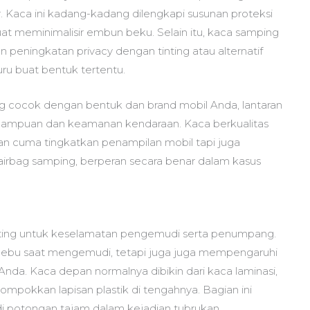
. Kaca ini kadang-kadang dilengkapi susunan proteksi
uat meminimalisir embun beku. Selain itu, kaca samping
 peningkatan privacy dengan tinting atau alternatif
u buat bentuk tertentu.
cocok dengan bentuk dan brand mobil Anda, lantaran
mampuan dan keamanan kendaraan. Kaca berkualitas
an cuma tingkatkan penampilan mobil tapi juga
i airbag samping, berperan secara benar dalam kasus
nting untuk keselamatan pengemudi serta penumpang.
 debu saat mengemudi, tetapi juga juga mempengaruhi
 Anda. Kaca depan normalnya dibikin dari kaca laminasi,
ompokkan lapisan plastik di tengahnya. Bagian ini
potongan tajam dalam kejadian tubrukan.