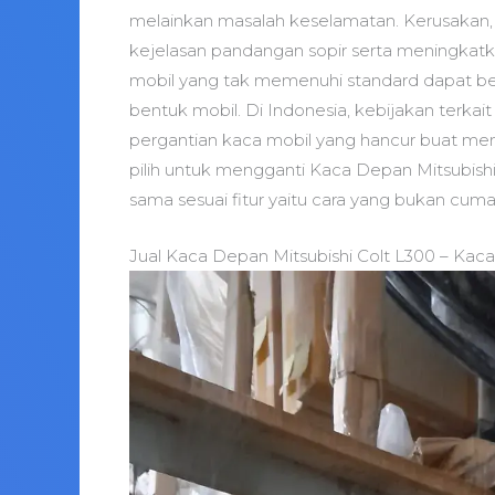
melainkan masalah keselamatan. Kerusakan, 
kejelasan pandangan sopir serta meningkatk
mobil yang tak memenuhi standard dapat be
bentuk mobil. Di Indonesia, kebijakan terka
pergantian kaca mobil yang hancur buat m
pilih untuk mengganti Kaca Depan Mitsubis
sama sesuai fitur yaitu cara yang bukan cuma 
Jual Kaca Depan Mitsubishi Colt L300 – Kac