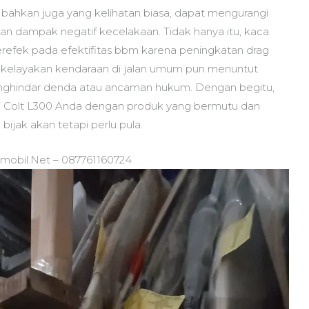
bahkan juga yang kelihatan biasa, dapat mengurangi
an dampak negatif kecelakaan. Tidak hanya itu, kaca
refek pada efektifitas bbm karena peningkatan drag
it kelayakan kendaraan di jalan umum pun menuntut
enghindar denda atau ancaman hukum. Dengan begitu,
hi Colt L300 Anda dengan produk yang bermutu dan
bijak akan tetapi perlu pula.
amobil.Net – 087761160724