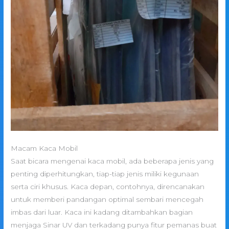
Macam Kaca Mobil
Saat bicara mengenai kaca mobil, ada beberapa jenis yang
penting diperhitungkan, tiap-tiap jenis miliki kegunaan
serta ciri khusus. Kaca depan, contohnya, direncanakan
untuk memberi pandangan optimal sembari mencegah
imbas dari luar. Kaca ini kadang ditambahkan bagian
menjaga Sinar UV dan terkadang punya fitur pemanas buat