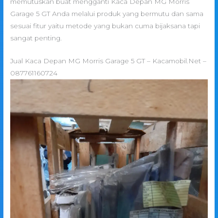
memutuskan buat mengganti Kaca Depan MG Morris
Garage 5 GT Anda melalui produk yang bermutu dan sama
sesuai fitur yaitu metode yang bukan cuma bijaksana tapi
sangat penting.
Jual Kaca Depan MG Morris Garage 5 GT – Kacamobil.Net –
087761160724