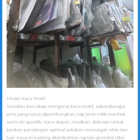
Model Kaca Mobil
Sewaktu bercakap mengenai kaca mobil, ada beberapa
jenis yang harus diperhitungkan, tiap jenis miliki manfaat
serta ciri spesifik. Kaca depan, misalkan, didesain untuk
berikan pandangan optimal sekalian mencegah efek dari
luar. Kaca ini kadang ditambahkan lapisan proteksi Ultra