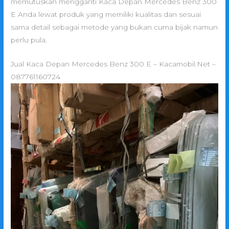
memutuskan mengganti Kaca Depan Mercedes Benz 300
E Anda lewat produk yang memiliki kualitas dan sesuai
sama detail sebagai metode yang bukan cuma bijak namun
perlu pula.
Jual Kaca Depan Mercedes Benz 300 E – Kacamobil.Net –
087761160724