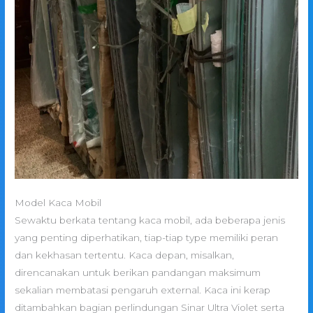
Model Kaca Mobil
Sewaktu berkata tentang kaca mobil, ada beberapa jenis
yang penting diperhatikan, tiap-tiap type memiliki peran
dan kekhasan tertentu. Kaca depan, misalkan,
direncanakan untuk berikan pandangan maksimum
sekalian membatasi pengaruh external. Kaca ini kerap
ditambahkan bagian perlindungan Sinar Ultra Violet serta