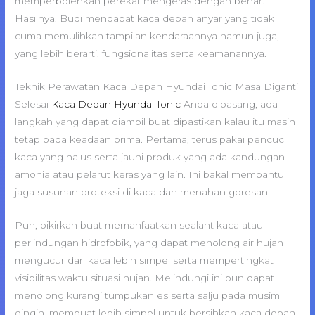
memperbolehkan perekat mengeras dengan benar.
Hasilnya, Budi mendapat kaca depan anyar yang tidak
cuma memulihkan tampilan kendaraannya namun juga,
yang lebih berarti, fungsionalitas serta keamanannya.
Teknik Perawatan Kaca Depan Hyundai Ionic Masa Diganti
Selesai
Kaca Depan Hyundai Ionic
Anda dipasang, ada
langkah yang dapat diambil buat dipastikan kalau itu masih
tetap pada keadaan prima. Pertama, terus pakai pencuci
kaca yang halus serta jauhi produk yang ada kandungan
amonia atau pelarut keras yang lain. Ini bakal membantu
jaga susunan proteksi di kaca dan menahan goresan.
Pun, pikirkan buat memanfaatkan sealant kaca atau
perlindungan hidrofobik, yang dapat menolong air hujan
mengucur dari kaca lebih simpel serta mempertingkat
visibilitas waktu situasi hujan. Melindungi ini pun dapat
menolong kurangi tumpukan es serta salju pada musim
dingin, membuat lebih simpel untuk bersihkan kaca depan