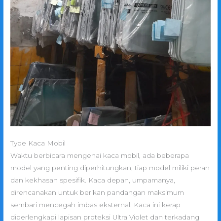
Type Kaca Mobil
Waktu berbicara mengenai kaca mobil, ada beberapa
model yang penting diperhitungkan, tiap model miliki peran
dan kekhasan spesifik. Kaca depan, umpamanya,
direncanakan untuk berikan pandangan maksimum
sembari mencegah imbas eksternal. Kaca ini kerap
diperlengkapi lapisan proteksi Ultra Violet dan terkadang