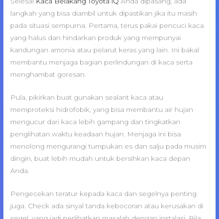
Selesai
Kaca Belakang Toyota iQ
Anda dipasang, ada
langkah yang bisa diambil untuk dipastikan jika itu masih
pada situasi sempurna. Pertama, terus pakai pencuci kaca
yang halus dan hindarkan produk yang mempunyai
kandungan amonia atau pelarut keras yang lain. Ini bakal
membantu menjaga bagian perlindungan di kaca serta
menghambat goresan.
Pula, pikirkan buat gunakan sealant kaca atau
memproteksi hidrofobik, yang bisa membantu air hujan
mengucur dari kaca lebih gampang dan tingkatkan
penglihatan waktu keadaan hujan. Menjaga ini bisa
menolong mengurangi tumpukan es dan salju pada musim
dingin, buat lebih mudah untuk bersihkan kaca depan
Anda.
Pengecekan teratur kepada kaca dan segelnya penting
juga. Check ada sinyal tanda kebocoran atau kerusakan di
segel, yang jadi perlihatkan masalah dengan instalasi. Bila