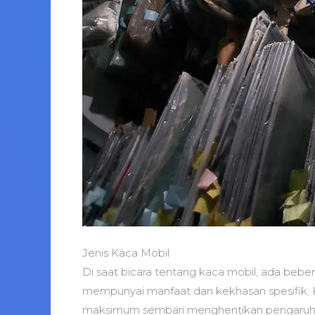
Jenis Kaca Mobil
Di saat bicara tentang kaca mobil, ada bebe
mempunyai manfaat dan kekhasan spesifik. Kac
maksimum sembari menghentikan pengaruh dari