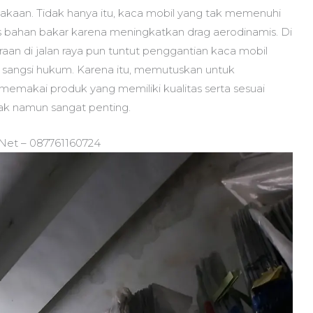
akaan. Tidak hanya itu, kaca mobil yang tak memenuhi
s bahan bakar karena meningkatkan drag aerodinamis. Di
aan di jalan raya pun tuntut penggantian kaca mobil
 sangsi hukum. Karena itu, memutuskan untuk
emakai produk yang memiliki kualitas serta sesuai
jak namun sangat penting.
.Net – 087761160724