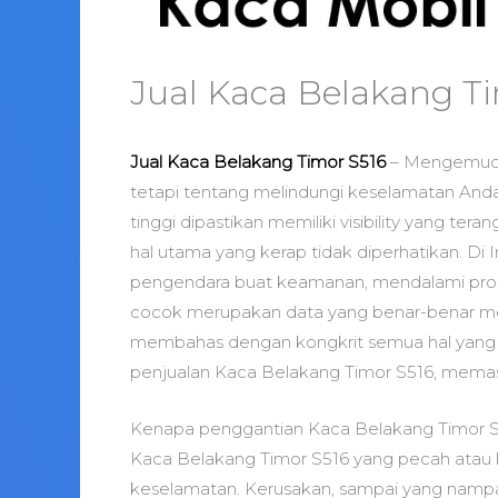
Jual Kaca Belakang T
Jual Kaca Belakang Timor S516
– Mengemudi 
tetapi tentang melindungi keselamatan And
tinggi dipastikan memiliki visibility yang te
hal utama yang kerap tidak diperhatikan. Di I
pengendara buat keamanan, mendalami pros
cocok merupakan data yang benar-benar memp
membahas dengan kongkrit semua hal yang
penjualan Kaca Belakang Timor S516, memas
Kenapa penggantian Kaca Belakang Timor S
Kaca Belakang Timor S516 yang pecah atau h
keselamatan. Kerusakan, sampai yang nampak 