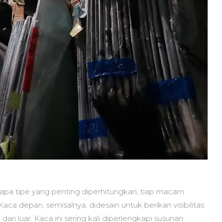
rapa tipe yang penting diperhitungkan, tiap macam
a depan, semisalnya, didesain untuk berikan visibilitas
 luar. Kaca ini sering kali diperlengkapi susunan