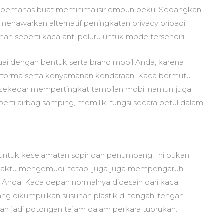
r pemanas buat meminimalisir embun beku. Sedangkan,
enawarkan alternatif peningkatan privacy pribadi
an seperti kaca anti peluru untuk mode tersendiri.
ai dengan bentuk serta brand mobil Anda, karena
rforma serta kenyamanan kendaraan. Kaca bermutu
an sekedar mempertingkat tampilan mobil namun juga
perti airbag samping, memiliki fungsi secara betul dalam
 untuk keselamatan sopir dan penumpang. Ini bukan
waktu mengemudi, tetapi juga juga mempengaruhi
an Anda. Kaca depan normalnya didesain dari kaca
 yang dikumpulkan susunan plastik di tengah-tengah.
ah jadi potongan tajam dalam perkara tubrukan.