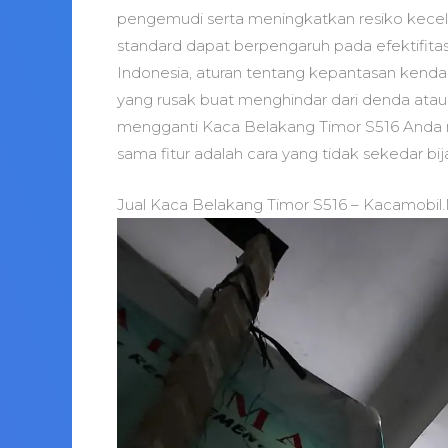
pengemudi serta meningkatkan resiko kecel
standard dapat berpengaruh pada efektifita
Indonesia, aturan tentang kepantasan kendar
yang rusak buat menghindar dari denda atau
mengganti Kaca Belakang Timor S516 Anda m
sama fitur adalah cara yang tidak sekedar bi
Jual Kaca Belakang Timor S516 – Kacamobil