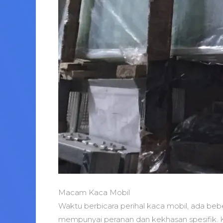
Macam Kaca Mobil
Waktu berbicara perihal kaca mobil, ada beber
mempunyai peranan dan kekhasan spesifik. Kac