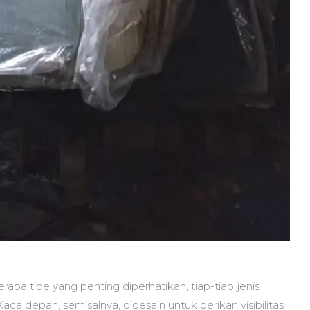
apa tipe yang penting diperhatikan, tiap-tiap jenis
a depan, semisalnya, didesain untuk berikan visibilitas