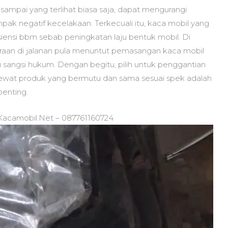
sampai yang terlihat biasa saja, dapat mengurangi
mpak negatif kecelakaan. Terkecuali itu, kaca mobil yang
siensi bbm sebab peningkatan laju bentuk mobil. Di
araan di jalanan pula menuntut pemasangan kaca mobil
 sangsi hukum. Dengan begitu, pilih untuk penggantian
lewat produk yang bermutu dan sama sesuai spek adalah
enting.
 Kacamobil.Net – 087761160724