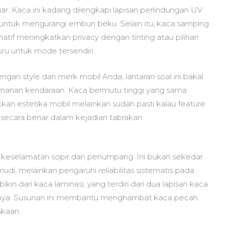
uar. Kaca ini kadang dilengkapi lapisan perlindungan UV
 untuk mengurangi embun beku. Selain itu, kaca samping
atif meningkatkan privacy dengan tinting atau pilihan
u untuk mode tersendiri.
gan style dan merk mobil Anda, lantaran soal ini bakal
anan kendaraan. Kaca bermutu tinggi yang sama
kan estetika mobil melainkan sudah pasti kalau feature
 secara benar dalam kejadian tabrakan.
t keselamatan sopir dan penumpang. Ini bukan sekedar
i, melainkan pengaruhi reliabilitas sistematis pada
n dari kaca laminasi, yang terdiri dari dua lapisan kaca
ahnya. Susunan ini membantu menghambat kaca pecah
akaan.