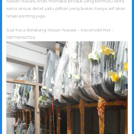
Nissan Navara Anda memakai produk yang bermutu serta
sama sesuai detail yaitu pilihan yang bukan hanya arif akan
tetapi penting juga.
Jual Kaca Belakang Nissan Navara – Kacamobil.Net –
087761160724