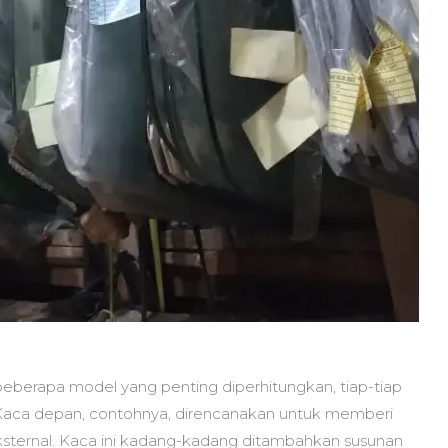
eberapa model yang penting diperhitungkan, tiap-tiap
u. Kaca depan, contohnya, direncanakan untuk memberi
eksternal. Kaca ini kadang-kadang ditambahkan susunan