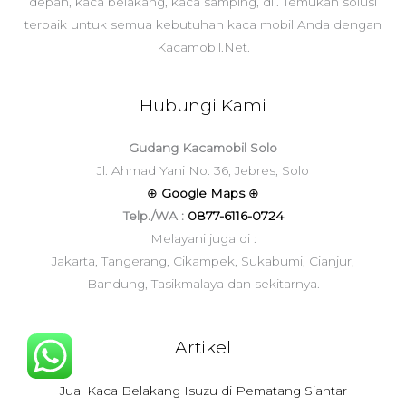
depan, kaca belakang, kaca samping, dll. Temukan solusi
terbaik untuk semua kebutuhan kaca mobil Anda dengan
Kacamobil.Net.
Hubungi Kami
Gudang Kacamobil Solo
Jl. Ahmad Yani No. 36, Jebres, Solo
⊕
Google Maps
⊕
Telp./WA :
0877-6116-0724
Melayani juga di :
Jakarta, Tangerang, Cikampek, Sukabumi, Cianjur,
Bandung, Tasikmalaya dan sekitarnya.
Artikel
Jual Kaca Belakang Isuzu di Pematang Siantar