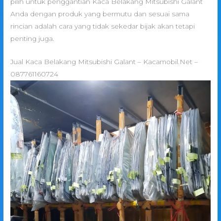
pilih untuk penggantian Kaca Belakang Mitsubishi Galant
Anda dengan produk yang bermutu dan sesuai sama
rincian adalah cara yang tidak sekedar bijak akan tetapi
penting juga.
Jual Kaca Belakang Mitsubishi Galant – Kacamobil.Net –
087761160724