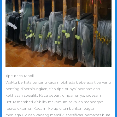
Tipe Kaca Mobil
Waktu berkata tentang kaca mobil, ada beberapa tipe yang
penting diperhitungkan, tiap tipe punyai peranan dan
kekhasan spesifik. Kaca depan, umpamanya, didesain
untuk memberi visibility maksimum sekalian mencegah
resiko external. Kaca ini kerap ditambahkan bagian
menjaga UV dan kadang memiliki spesifikasi pemanas buat