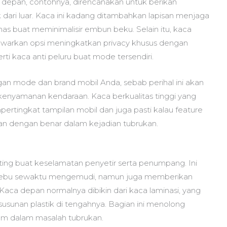
 depan, contohnya, direncanakan untuk berikan
dari luar. Kaca ini kadang ditambahkan lapisan menjaga
nas buat meminimalisir embun beku. Selain itu, kaca
warkan opsi meningkatkan privacy khusus dengan
ti kaca anti peluru buat mode tersendiri.
gan mode dan brand mobil Anda, sebab perihal ini akan
nyamanan kendaraan. Kaca berkualitas tinggi yang
pertingkat tampilan mobil dan juga pasti kalau feature
an dengan benar dalam kejadian tubrukan.
nting buat keselamatan penyetir serta penumpang. Ini
ta debu sewaktu mengemudi, namun juga memberikan
 Kaca depan normalnya dibikin dari kaca laminasi, yang
susunan plastik di tengahnya. Bagian ini menolong
m dalam masalah tubrukan.