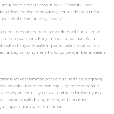
untuk meminimalisir embun beku. Selain itu, kaca
an pilihan peningkatan privacy khusus dengan tinting
ca kebal peluru buat style spesifik.
g cocok dengan mode dan merek mobil Anda, sebab
a kemampuan serta kenyamanan kendaraan. Kaca
rik bukan hanya menaikkan penampilan mobil namun
erti airbag samping, memiliki fungsi dengan benar dalam
g utama buat keselamatan pengemudi serta penumpang.
 debu sewaktu berkendaraan, tapi juga mempengaruhi
 Kaca depan normalnya dibuat dari kaca laminasi, yang
n lapisan plastik di tengah-tengah. Lapisan ini
an tajam dalam kasus hantaman.