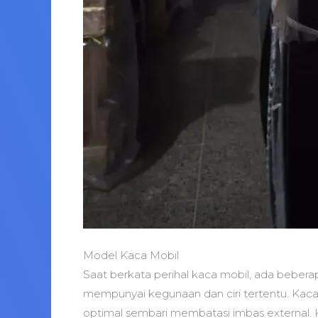
Model Kaca Mobil
Saat berkata perihal kaca mobil, ada bebera
mempunyai kegunaan dan ciri tertentu. Kaca d
optimal sembari membatasi imbas external. Ka