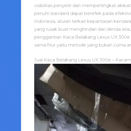
visibilitas penyetir dan mempertingkat akibat
penuhi standard dapat berefek pada efektiv
Indonesia, aturan terkait kepantasan kendar
yang rusak buat menghindari dari denda at
penggantian Kaca Belakang Lexus UX 300e A
sama fitur yaitu metode yang bukan cuma ar
Jual Kaca Belakang Lexus UX 300e – Kacamo