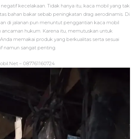
 negatif kecelakaan. Tidak hanya itu, kaca mobil yang tak
itas bahan bakar sebab peningkatan drag aerodinamis. Di
aan di jalanan pun menuntut penggantian kaca mobil
au ancaman hukum. Karena itu, memutuskan untuk
nda memakai produk yang berkualitas serta sesuai
if namun sangat penting.
bil.Net – 087761160724