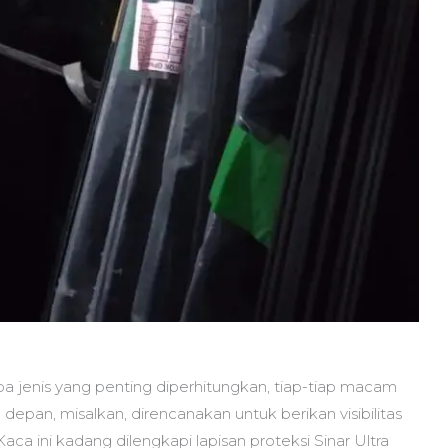
pa jenis yang penting diperhitungkan, tiap-tiap macam
epan, misalkan, direncanakan untuk berikan visibilitas
ca ini kadang dilengkapi lapisan proteksi Sinar Ultra