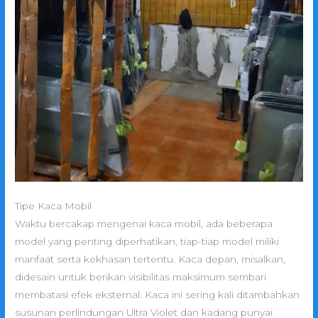
Tipe Kaca Mobil
Waktu bercakap mengenai kaca mobil, ada beberapa
model yang penting diperhatikan, tiap-tiap model miliki
manfaat serta kekhasan tertentu. Kaca depan, misalkan,
didesain untuk berikan visibilitas maksimum sembari
membatasi efek eksternal. Kaca ini sering kali ditambahkan
susunan perlindungan Ultra Violet dan kadang punyai