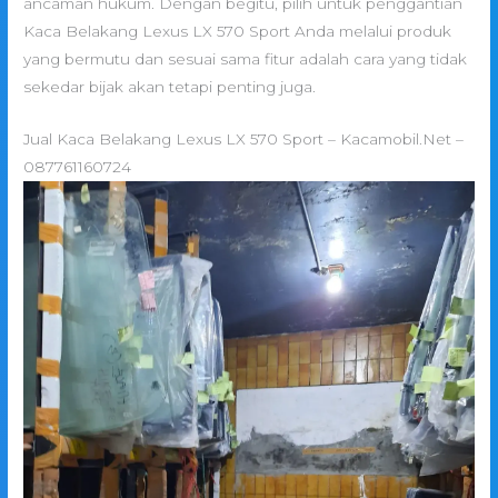
ancaman hukum. Dengan begitu, pilih untuk penggantian
Kaca Belakang Lexus LX 570 Sport Anda melalui produk
yang bermutu dan sesuai sama fitur adalah cara yang tidak
sekedar bijak akan tetapi penting juga.
Jual Kaca Belakang Lexus LX 570 Sport – Kacamobil.Net –
087761160724