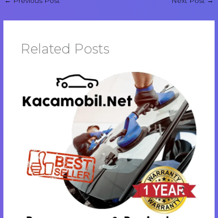
←
Previous Post
Next Post
→
Related Posts