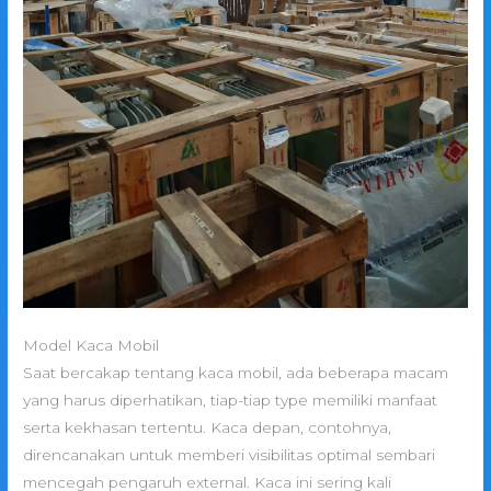
Model Kaca Mobil
Saat bercakap tentang kaca mobil, ada beberapa macam
yang harus diperhatikan, tiap-tiap type memiliki manfaat
serta kekhasan tertentu. Kaca depan, contohnya,
direncanakan untuk memberi visibilitas optimal sembari
mencegah pengaruh external. Kaca ini sering kali