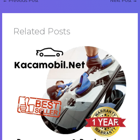
←
Previous Post
Next Post
→
Related Posts