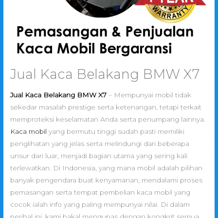
Jual Kaca Belakang BMW X7
Jual Kaca Belakang BMW X7
– Mempunyai mobil tidak
sekedar masalah prestige serta ketenangan, tetapi terkait
memproteksi keselamatan Anda serta penumpang lainnya.
Kaca mobil
yang bermutu tinggi sudah pasti memiliki
penglihatan yang jelas serta melindungi dari beberapa
unsur dari luar, menjadi bagian utama yang sering kali
terlewatkan. Di Indonesia, yang mana mobil adalah pilihan
banyak pengendara buat kenyamanan, mendalami proses
pemasangan serta tempat pembelian kaca mobil yang
cocok ialah info yang paling mempunyai nilai. Di dalam
perihal ini, kami bakal mengupas dengan kongkrit semua