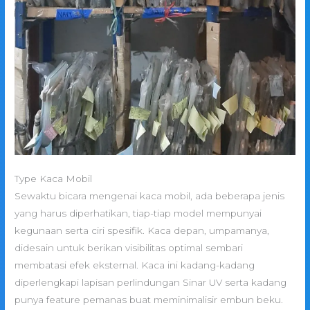
Type Kaca Mobil
Sewaktu bicara mengenai kaca mobil, ada beberapa jenis
yang harus diperhatikan, tiap-tiap model mempunyai
kegunaan serta ciri spesifik. Kaca depan, umpamanya,
didesain untuk berikan visibilitas optimal sembari
membatasi efek eksternal. Kaca ini kadang-kadang
diperlengkapi lapisan perlindungan Sinar UV serta kadang
punya feature pemanas buat meminimalisir embun beku.