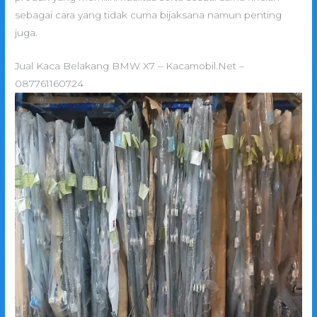
sebagai cara yang tidak cuma bijaksana namun penting
juga.
Jual Kaca Belakang BMW X7 – Kacamobil.Net –
087761160724