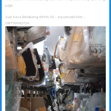
juga.
Jual Kaca Belakang BMW X5 – Kacamobil.Net –
087761160724