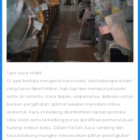
Type Kaca Mobil
Di saat berkata mengenai kaca mobil, ada beberapa model
yang harus diperhatikan, tiap-tiap tipe mempunyai peran
serta ciri tertentu. Kaca depan, umpamanya, didesain untuk
berikan penglihatan optimal sekalian meredam imbas
eksternal. Kaca ini kadang ditambahkan lapisan proteksi
Ultra Violet serta terkadang punya spesifikasi pemanas buat
kurangi embun beku. Dalam hal lain, kaca samping dan
kaca belakang mungkin menawarkan pilihan peningkatan