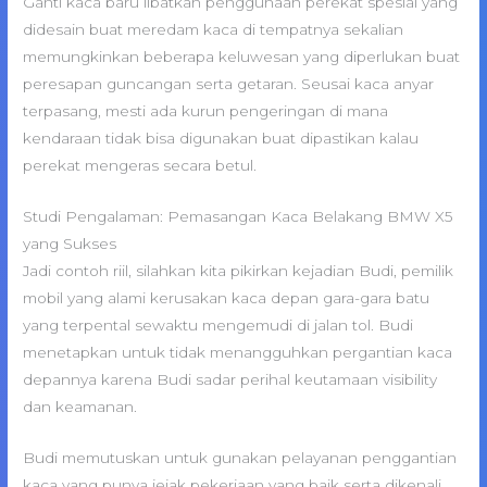
Ganti kaca baru libatkan penggunaan perekat spesial yang
didesain buat meredam kaca di tempatnya sekalian
memungkinkan beberapa keluwesan yang diperlukan buat
peresapan guncangan serta getaran. Seusai kaca anyar
terpasang, mesti ada kurun pengeringan di mana
kendaraan tidak bisa digunakan buat dipastikan kalau
perekat mengeras secara betul.
Studi Pengalaman: Pemasangan Kaca Belakang BMW X5
yang Sukses
Jadi contoh riil, silahkan kita pikirkan kejadian Budi, pemilik
mobil yang alami kerusakan kaca depan gara-gara batu
yang terpental sewaktu mengemudi di jalan tol. Budi
menetapkan untuk tidak menangguhkan pergantian kaca
depannya karena Budi sadar perihal keutamaan visibility
dan keamanan.
Budi memutuskan untuk gunakan pelayanan penggantian
kaca yang punya jejak pekerjaan yang baik serta dikenali