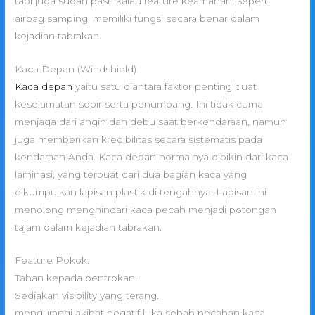
tapi juga sudah pasti kalau feature keamanan, seperti
airbag samping, memiliki fungsi secara benar dalam
kejadian tabrakan.
Kaca Depan (Windshield)
Kaca depan
yaitu satu diantara faktor penting buat
keselamatan sopir serta penumpang. Ini tidak cuma
menjaga dari angin dan debu saat berkendaraan, namun
juga memberikan kredibilitas secara sistematis pada
kendaraan Anda. Kaca depan normalnya dibikin dari kaca
laminasi, yang terbuat dari dua bagian kaca yang
dikumpulkan lapisan plastik di tengahnya. Lapisan ini
menolong menghindari kaca pecah menjadi potongan
tajam dalam kejadian tabrakan.
Feature Pokok:
Tahan kepada bentrokan.
Sediakan visibility yang terang.
mengurangi akibat negatif luka sebab pecahan kaca.