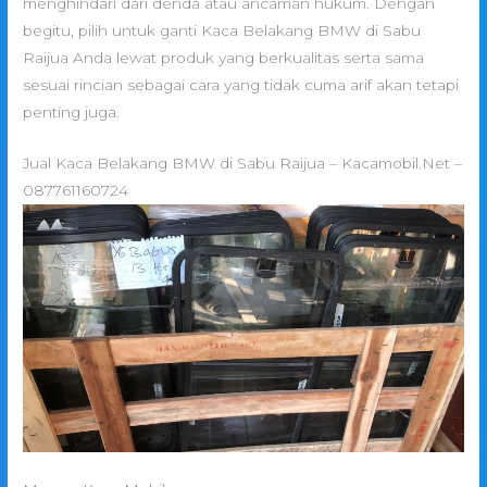
menghindari dari denda atau ancaman hukum. Dengan
begitu, pilih untuk ganti Kaca Belakang BMW di Sabu
Raijua Anda lewat produk yang berkualitas serta sama
sesuai rincian sebagai cara yang tidak cuma arif akan tetapi
penting juga.
Jual Kaca Belakang BMW di Sabu Raijua – Kacamobil.Net –
087761160724