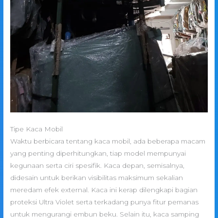
Tipe Kaca Mobil
Waktu berbicara tentang kaca mobil, ada beberapa macam
yang penting diperhitungkan, tiap model mempunyai
kegunaan serta ciri spesifik. Kaca depan, semisalnya,
didesain untuk berikan visibilitas maksimum sekalian
meredam efek external. Kaca ini kerap dilengkapi bagian
proteksi Ultra Violet serta terkadang punya fitur pemanas
untuk mengurangi embun beku. Selain itu, kaca samping