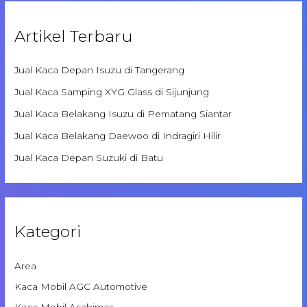
Artikel Terbaru
Jual Kaca Depan Isuzu di Tangerang
Jual Kaca Samping XYG Glass di Sijunjung
Jual Kaca Belakang Isuzu di Pematang Siantar
Jual Kaca Belakang Daewoo di Indragiri Hilir
Jual Kaca Depan Suzuki di Batu
Kategori
Area
Kaca Mobil AGC Automotive