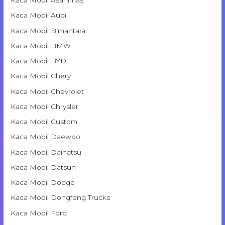
Kaca Mobil Asahimas
Kaca Mobil Audi
Kaca Mobil Bimantara
Kaca Mobil BMW
Kaca Mobil BYD
Kaca Mobil Chery
Kaca Mobil Chevrolet
Kaca Mobil Chrysler
Kaca Mobil Custom
Kaca Mobil Daewoo
Kaca Mobil Daihatsu
Kaca Mobil Datsun
Kaca Mobil Dodge
Kaca Mobil Dongfeng Trucks
Kaca Mobil Ford