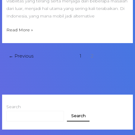
visibilitas yang terang serta menjaga dari beberapa masalah
dari luar, menjadi hal utama yang sering kali terabaikan. Di
Indonesia, yang mana mobil jadi alternative
Read More »
←
Previous
1
2
Search
Search