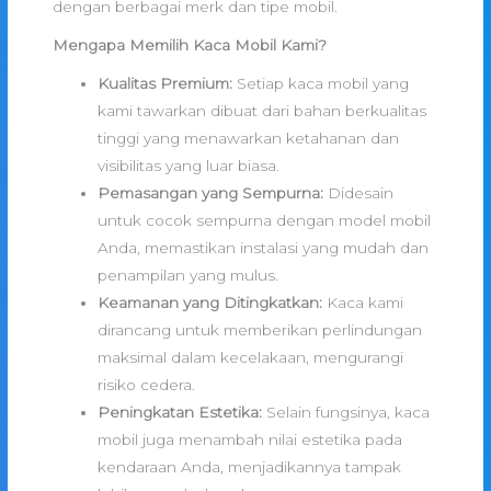
dengan berbagai merk dan tipe mobil.
Mengapa Memilih Kaca Mobil Kami?
Kualitas Premium:
Setiap kaca mobil yang
kami tawarkan dibuat dari bahan berkualitas
tinggi yang menawarkan ketahanan dan
visibilitas yang luar biasa.
Pemasangan yang Sempurna:
Didesain
untuk cocok sempurna dengan model mobil
Anda, memastikan instalasi yang mudah dan
penampilan yang mulus.
Keamanan yang Ditingkatkan:
Kaca kami
dirancang untuk memberikan perlindungan
maksimal dalam kecelakaan, mengurangi
risiko cedera.
Peningkatan Estetika:
Selain fungsinya, kaca
mobil juga menambah nilai estetika pada
kendaraan Anda, menjadikannya tampak