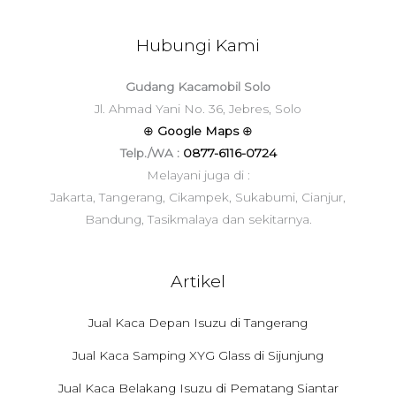
Hubungi Kami
Gudang Kacamobil Solo
Jl. Ahmad Yani No. 36, Jebres, Solo
⊕
Google Maps
⊕
Telp./WA :
0877-6116-0724
Melayani juga di :
Jakarta, Tangerang, Cikampek, Sukabumi, Cianjur,
Bandung, Tasikmalaya dan sekitarnya.
Artikel
Jual Kaca Depan Isuzu di Tangerang
Jual Kaca Samping XYG Glass di Sijunjung
Jual Kaca Belakang Isuzu di Pematang Siantar